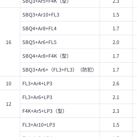
SBQ3+Ar5+F4K（型）
2.3
SBQ3+Ar10+FL3
1.5
SBQ4+Ar8+FL4
1.7
16
SBQ5+Ar6+FL5
2.0
SBQ4+Ar8+F4K（型）
1.7
SBQ3+Ar6+（FL3+FL3）（防犯）
1.7
10
FL3+Ar4+LP3
2.6
FL3+Ar6+LP3
2.1
12
F4K+Ar5+LP3（型）
2.3
FL3+Ar10+LP3
1.5