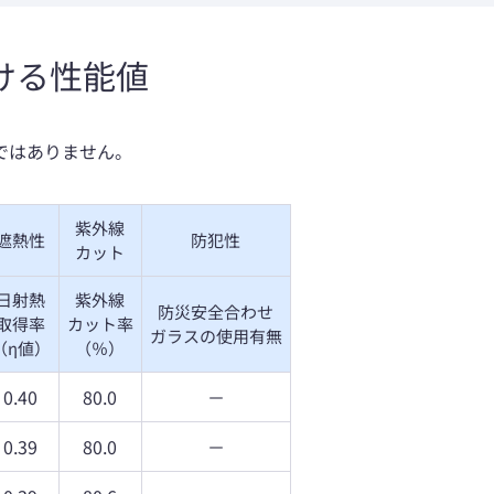
ける性能値
ではありません。
紫外線
遮熱性
防犯性
カット
日射熱
紫外線
防災安全合わせ
取得率
カット率
ガラスの使用有無
（η値）
（％）
0.40
80.0
－
0.39
80.0
－