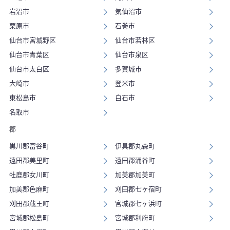
岩沼市
気仙沼市
栗原市
石巻市
仙台市宮城野区
仙台市若林区
仙台市青葉区
仙台市泉区
仙台市太白区
多賀城市
大崎市
登米市
東松島市
白石市
名取市
郡
黒川郡富谷町
伊具郡丸森町
遠田郡美里町
遠田郡涌谷町
牡鹿郡女川町
加美郡加美町
加美郡色麻町
刈田郡七ヶ宿町
刈田郡蔵王町
宮城郡七ヶ浜町
宮城郡松島町
宮城郡利府町