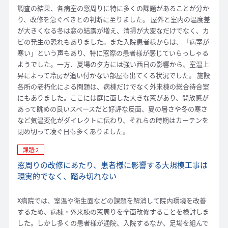
調査の結果、各病室の窓周りに特に多くの課題があることが分か
り、改修を急ぐべきとの判断に至りました。 屋外と室内の温度差
が大きくなる冬は窓の結露が増え、清掃が大変なだけでなく、カ
ビの発生の恐れもありました。また入院患者様からは、「病室が
寒い」という声もあり、特に窓際の患者様が感じていらっしゃる
ようでした。一方、夏場の夕方には強い西日の影響から、室温上
昇によって冷房が追い付かない部屋も出てくる状況でした。 施設
各所の老朽化による問題は、病棟だけでなく外来棟の総合待合室
にもありました。ここには庭に面した大きな窓があり、開放感が
あって眺めの良いスペースだと好評な反面、夏の暑さや冬の寒さ
など気温変化がダイレクトに伝わり、それらの時期はカーテンを
閉め切って凌ぐ日も多くありました。
課題:2
窓周りの改修にあたり、患者様に影響する大規模工事は
現実的でなく、踏み切れない
X病院では、室温や衛生面などの課題を解消して院内環境を改善
するため、病棟・外来棟の窓周りを全面改修することを検討しま
した。しかし多くの患者様が通院、入院するなか、足場を組んで