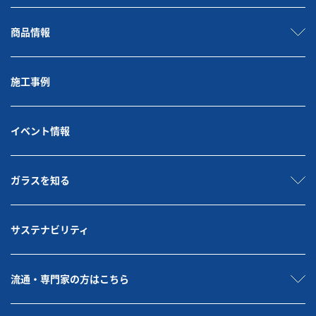
2019年2月
(2)
2018年11月
(1)
商品情報
2018年7月
(1)
2018年6月
(1)
アーカイブ
2026年
施工事例
2025年
2024年
2023年
2022年
イベント情報
2020年
2019年
2018年
ガラスを知る
サステナビリティ
流通・専門家の方はこちら