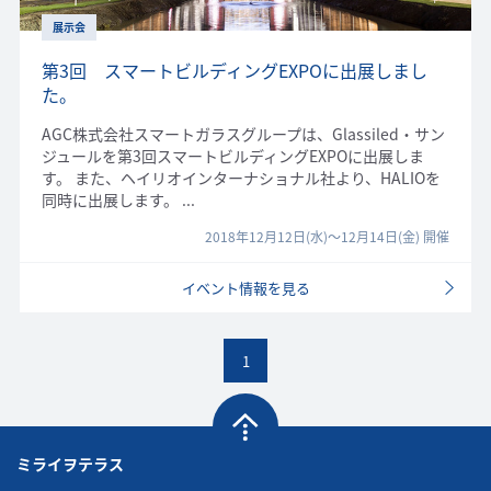
2025年6月
(1)
2025年4月
(1)
展示会
2025年2月
(1)
2025年1月
(1)
第3回 スマートビルディングEXPOに出展しまし
2024年12月
(1)
た。
2024年11月
(1)
2024年10月
(2)
AGC株式会社スマートガラスグループは、Glassiled・サン
2024年4月
(1)
ジュールを第3回スマートビルディングEXPOに出展しま
2024年2月
(2)
す。 また、ヘイリオインターナショナル社より、HALIOを
2023年12月
(1)
同時に出展します。 ...
2023年11月
(1)
2023年10月
(1)
2018年12月12日(水)〜12月14日(金) 開催
2023年8月
(1)
2023年5月
(1)
イベント情報を見る
2023年4月
(1)
2023年3月
(2)
2022年11月
(2)
2022年8月
(2)
1
2022年6月
(2)
2020年2月
(2)
2020年1月
(2)
2019年8月
(1)
2019年6月
(1)
ミライヲテラス
2019年5月
(1)