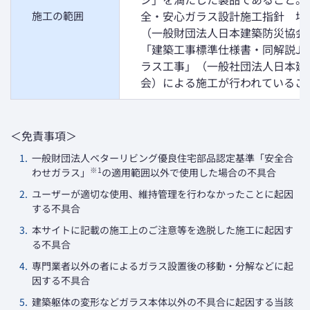
全・安心ガラス設計施工指針 増
施工の範囲
（一般財団法人日本建築防災協会
「建築工事標準仕様書・同解説JAS
ラス工事」（一般社団法人日本建
会）による施工が行われているこ
＜免責事項＞
1.
一般財団法人ベターリビング優良住宅部品認定基準「安全合
※1
わせガラス」
の適用範囲以外で使用した場合の不具合
2.
ユーザーが適切な使用、維持管理を行わなかったことに起因
する不具合
3.
本サイトに記載の施工上のご注意等を逸脱した施工に起因す
る不具合
4.
専門業者以外の者によるガラス設置後の移動・分解などに起
因する不具合
5.
建築躯体の変形などガラス本体以外の不具合に起因する当該