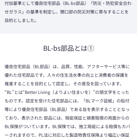
付加基準として優良住宅部品（BL-bs部品）「防災・防犯安全合わ
せガラス」の基準を制定し、開口部の防災対策に寄与することを
目的としました。
BL-bs部品とは➀
優良住宅部品（BL部品）は、品質、性能、アフターサービス等に
優れた住宅部品です。人々の住生活水準の向上と消費者の保護を
推進することを目的として認定し、その普及を図っています。
“BL”とは“Better Living（よりよい住まいを）”の頭文字をとった
ものです。認定を受けた住宅部品には、「BLマーク証紙」の貼付
等により優良住宅部品（BL部品）である旨を表示することとなっ
ており、表示された 部品には、瑕疵保証と損害賠償の両面からの
BL保険がついています。BL保険では、施工瑕疵による賠償もカバ
ーされますので、PL法に対応した製造物責任保険より幅広い保証