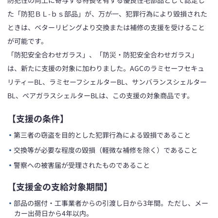
た「防犯ＢＬ-ｂｓ部品」が、万が一、犯罪行為により毀損された
ときは、ベターリビングより交換または補修の支援を受けること
が可能です。
「防犯安全合わせガラス」、「防災・防犯安全合わせガラス」
は、新たに支援の対象に加わりました。AGCのラミセーフセキュ
リティーBL、ラミセーフシェルターBL、サンバランスシェルター
BL、ペアガラスシェルターBLは、この支援の対象商品です。
【支援の条件】
・
第三者の窃盗を目的とした犯罪行為による毀損であること
・
交換等が必要な程度の毀損（軽微な補修を除く）であること
・
警察への被害届が受理されたものであること
【支援金の支給対象期間】
・
部品の据付・工事業者からの引渡し日から3年間。ただし、メー
カー出荷日から4年以内。