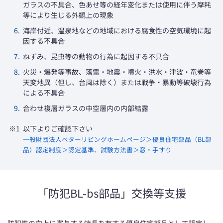
ガラスの不具合、色あせ等の経年変化または使用に伴う摩耗
等により生じる外観上の現象
6.
海岸付近、温泉地などの地域における腐食性の空気環境に起
因する不具合
7.
ねずみ、昆虫等の動物の行為に起因する不具合
8.
火災・爆発等事故、落雷・地震・噴火・洪水・津波・竜巻等
天変地異（但し、台風は除く）または戦争・暴動等破壊行為
による不具合
9.
合わせ複層ガラスの中空層内の内部結露
※1
以下よりご確認下さい
一般財団法人ベターリビングホームページ＞優良住宅部品（BL部
品）認定制度＞認定基準、試験方法書＞窓・手すり
「防犯BL-bs部品」交換等支援
防犯性の向上に寄与する特長を有する優良住宅部品として認定し