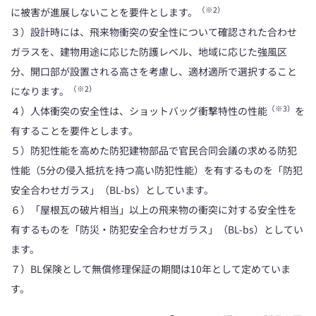
（※2）
に被害が進展しないことを要件とします。
３）設計時には、飛来物衝突の安全性について確認された合わせ
ガラスを、建物用途に応じた防護レベル、地域に応じた強風区
分、開口部が設置される高さを考慮し、適材適所で選択すること
（※2）
になります。
（※3）
４）人体衝突の安全性は、ショットバッグ衝撃特性の性能
を
有することを要件とします。
５）防犯性能を高めた防犯建物部品で官民合同会議の求める防犯
性能（5分の侵入抵抗を持つ高い防犯性能）を有するものを「防犯
安全合わせガラス」（BL-bs）としています。
６）「屋根瓦の破片相当」以上の飛来物の衝突に対する安全性を
有するものを「防災・防犯安全合わせガラス」（BL-bs）としてい
ます。
７）BL保険として無償修理保証の期間は10年として定めていま
す。