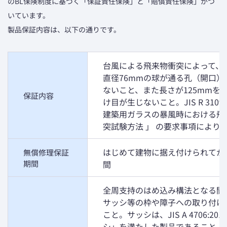
のBL保険制度に基づく「保証責任保険」と「賠償責任保険」がつ
いています。
製品保証内容は、以下の通りです。
台風による飛来物衝突によって、
直径76mmの球が通る孔（開口）
ないこと、また長さが125mmを
保証内容
け目が生じないこと。JIS R 3109 
建築用ガラスの暴風時における飛
突試験方法 」 の要求事項により
はじめて建物に据え付けられてから
無償修理保証
期間
間
全周支持のはめ込み構法となる開
サッシ等の枠や障子への取り付け
こと。サッシは、JIS A 4706:20
シ」を満たした製品であること。