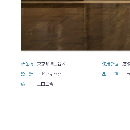
所在地
東京都世田谷区
使用部位
店
設計
アドウィック
品種
「
施工
上田工舎