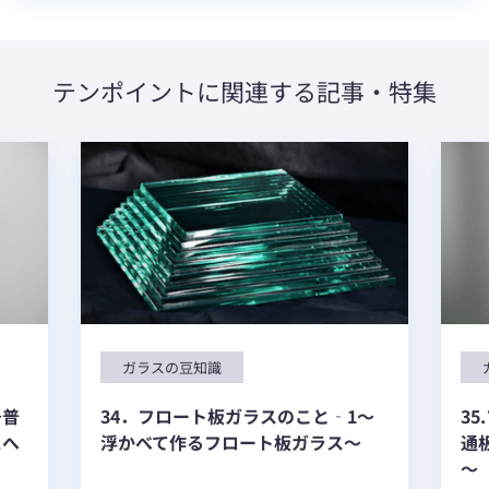
テンポイントに関連する記事・特集
ガラスの豆知識
～普
34．フロート板ガラスのこと‐1～
3
スへ
浮かべて作るフロート板ガラス～
通
～