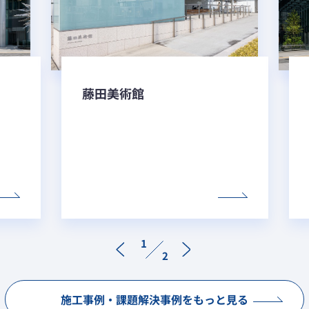
す。
▼ 支持部品バリエーションの例
注） 表中のガラス品種記号
PT：強化ガラス
HS：倍強度ガラス
藤田美術館
品種記号のあとの数字は、ガラスの呼び厚さを示し
ます。
ガラス構成・板厚は、設計条件に合わせて算出しま
▼ 支持構造体
す。
支持構造体には以下に示す3分類があり、それぞれの分
＊1 設計条件によっては倍強度ガラスの使用も可能で
類の中に様々なバリエーションを品揃えしています。
す。
・ガラス構造体
・テンション構造体
・鉄骨構造体
1
2
施工事例・課題解決事例をもっと見る