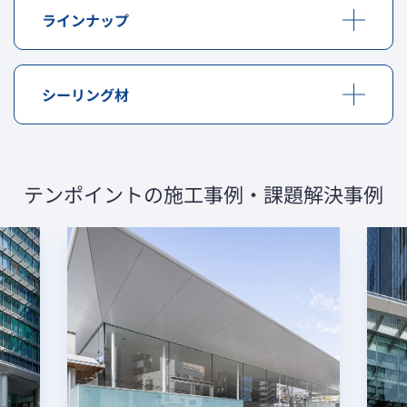
ラインナップ
品種
ガラス構成
シーリング材
PT10＋飛散防止フィルム
▼ ロチュール（特殊ヒンジボルト）
ガラス小ロとシーリング材との接着性能試験および耐久
ガラス自重および風荷重は、ガラス１枚毎に支持部品、
ロチュールはヒンジボルトが自由に回転できる構造であ
性試験をシーリング材メーカーと共同で実施して標準仕
PT12＋飛散防止フィルム
ファスナーを介して構造体に伝えられます。
単板ガラ
り、ガラス面に外力が加わった際にもガラスを無理に拘
様を決めています。
＊1
ス
束することがありません。ガラス皿孔部に発生する曲げ
テンポイントの施工事例・課題解決事例
PT15＋飛散防止フィルム
ガラス目地およびガラス・サッシ間は、低モジュラスの
半固定タイプ（X型部品）
応力およびねじり応力が極めて小さくなり、耐風圧性
シーリング材を使用しています。
PT19＋飛散防止フィルム
能、耐震性能が格段に向上しました。
また、ヒンジボルトの回転の中心とガラスの重心の位置
合わせガ
が一致しているため、ガラスを吊った際、ガラスに余分
PT＋PT、HS＋HS、PT＋HS
ラス
な回転が生じず、不要な回転モーメントが発生しないこ
ガラス自重および風荷重は、ガラス１枚毎にX型部品を
とから、ガラス吊り構法が可能となります。これによ
HS12＋A12＋HS
介して構造体に伝えられます。特にガラス自重は、X型
複層ガラ
り、ファサード支持構造のデザイン・フレキシビリティ
部品を吊上げるロッドを介して上部構造体に伝えられま
ス
も一層高まります。
HS12（Low-E）＋A12＋HS