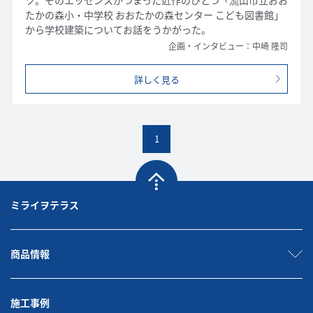
ツ。そのエッセンスがつまった近作のひとつ「流山市立おお
たかの森小・中学校 おおたかの森センター こども図書館」
から学校建築についてお話をうかがった。
企画・インタビュー：中崎 隆司
詳しく見る
1
ミライヲテラス
商品情報
施工事例