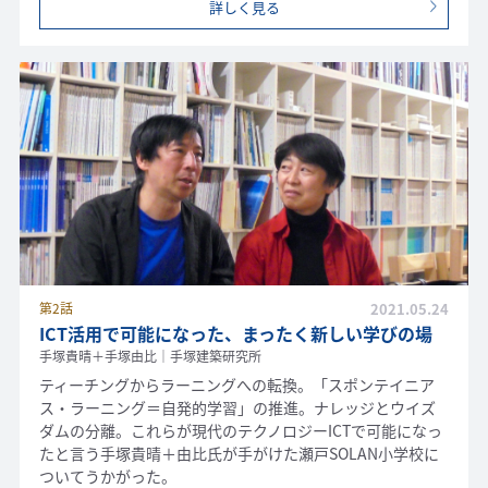
詳しく見る
第2話
2021.05.24
ICT活用で可能になった、まったく新しい学びの場
手塚貴晴＋手塚由比｜手塚建築研究所
ティーチングからラーニングへの転換。「スポンテイニア
ス・ラーニング＝自発的学習」の推進。ナレッジとウイズ
ダムの分離。これらが現代のテクノロジーICTで可能になっ
たと言う手塚貴晴＋由比氏が手がけた瀬戸SOLAN小学校に
ついてうかがった。