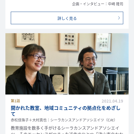
企画・インタビュー：中崎 隆司
詳しく見る
第1話
2021.04.19
開かれた教室、地域コミュニティの拠点化をめざし
て
赤松佳珠子＋大村真也｜シーラカンスアンドアソシエイツ（CAt）
教育施設を数多く手がけるシーラカンスアンドアソシエイ