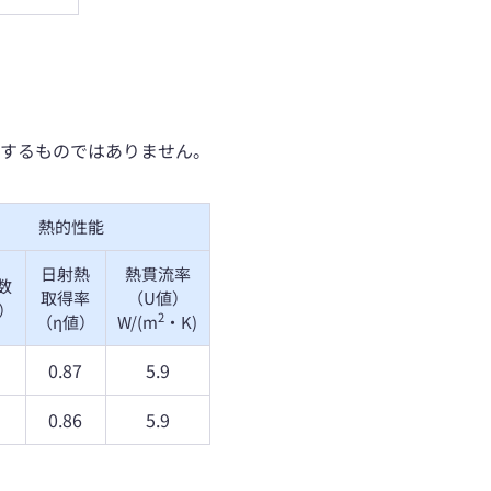
するものではありません。
熱的性能
日射熱
熱貫流率
数
取得率
（U値）
値）
2
（η値）
W/(m
・K)
0.87
5.9
0.86
5.9