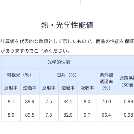
熱・光学性能値
く計算値を代表的な数値として示したもので、商品の性能を保証
とがありますのでご了承ください。
光学的性能
可視光（％）
日射（％）
紫外線
遮蔽係
透過率
（SC
反射率
透過率
反射率
透過率
吸収率
（％）
8.1
89.9
7.5
84.5
8.0
70.0
0.99
8.0
89.5
7.3
82.9
9.7
66.4
0.98