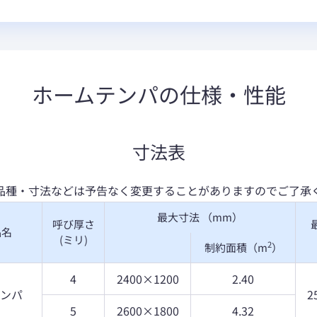
ホームテンパの仕様・性能
寸法表
品種・寸法などは予告なく変更することがありますのでご了承
最大寸法 （mm）
呼び厚さ
品名
(ミリ)
2
制約面積（m
）
4
2400×1200
2.40
ンパ
2
5
2600×1800
4.32